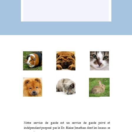
Notre
service
de
garde
est
un
service
de
garde
privé
et 
indépendant
proposé
par
le
Dr.
Blaise
Jonathan
dont
les
locaux
se 