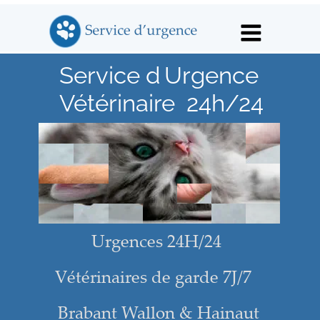
Vétérinaire de garde Nivelles
cabinet vétérinaire en urgence
Service d’Urgence 
Vétérinaire de garde Nivelles
Vétérinaire de garde Nivelles
Vétérinaire de
garde Nivelles
Vétérinaire de garde Nivelles
Vétérinaire de garde Nivelles
Vétérinaire  24h/24
Urgences 24H/24
Vétérinaires de garde 7J/7
Brabant Wallon & Hainaut